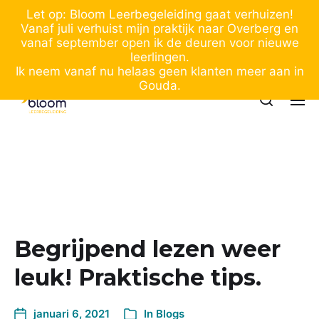
Let op: Bloom Leerbegeleiding gaat verhuizen!
Vanaf juli verhuist mijn praktijk naar Overberg en
vanaf september open ik de deuren voor nieuwe
leerlingen.
Ik neem vanaf nu helaas geen klanten meer aan in
Gouda.
Begrijpend lezen weer
leuk! Praktische tips.
januari 6, 2021
In
Blogs